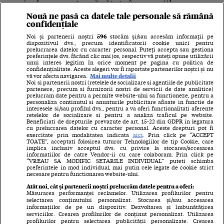
periculoase pentru sănătate în propriile
Nouă ne pasă ca datele tale personale să rămână
produse.
confidențiale
596
Noi și partenerii noștri
stocăm și/sau accesăm informații pe
Și
300.000 de pacienți se internau în fiecare
dispozitivul dvs., precum identificatorii cookie unici pentru
prelucrarea datelor cu caracter personal. Puteți accepta sau gestiona
lună
în cele 340 de spitale aprovizionate cu Hexi
preferințele dvs. făcând clic mai jos, respectiv vă puteți opune utilizării
unui interes legitim în orice moment pe pagina cu politica de
Pharma.
confidențialitate. Aceste alegeri vor fi raportate partenerilor noștri și nu
Mai multe detalii
vă vor afecta navigarea.
Noi si partenerii nostri (retelele de socializare si agentiile de publicitate
Cum au fost orbi și muți șefii sănătății discutăm
partenere, precum si furnizorii nostri de servicii de date analitice)
prelucram date pentru a permite website-ului sa functioneze, pentru a
în zilele următoare, tot cu probe din dosar.
personaliza continutul si anunturile publicitare afisate in functie de
interesele si/sau profilul dvs., pentru a va oferi functionalitati aferente
retelelor de socializare si pentru a analiza traficul pe website.
Beneficiati de drepturile prevazute de art. 15-22 din GDPR in legatura
cu prelucrarea datelor cu caracter personal. Aceste drepturi pot fi
exercitate prin modalitatea indicata
aici
. Prin click pe “ACCEPT
EPISODUL URMĂTOR
TOATE”, acceptati folosirea tuturor Tehnologiilor de tip Cookie, care
implica inclusiv acceptul dvs. cu privire la stocarea/accesarea
Răbufnire în dosarul Hexi
informatiilor de catre Vendor-ii cu care colaboram. Prin click pe
“VREAU SA MODIFIC SETARILE INDIVIDUAL” puteti schimba
preferintele in mod individual, mai putin cele legate de cookie strict
Pharma! Directorul din
necesare pentru functionarea website-ului.
Atât noi, cât și partenerii noștri prelucrăm datele pentru a oferi:
fabrică acuză complicitatea
Măsurarea performanței reclamelor. Utilizarea profilurilor pentru
selectarea conținutului personalizat. Stocarea și/sau accesarea
spitalelor: ”Dacă creșteam
informațiilor de pe un dispozitiv. Dezvoltarea și îmbunătățirea
serviciilor. Crearea profilurilor de conținut personalizat. Utilizarea
profilurilor pentru selectarea publicității personalizate. Crearea