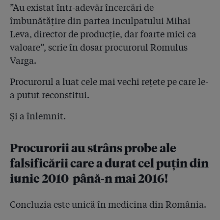
”Au existat într-adevăr încercări de
4.58
Ce scrie pe hârtia găsită pe biroul lui Condrea după
îmbunătățire din partea inculpatului Mihai
moarte? ”Nu plătim impozitele!” și indicații despre ”
Leva, director de producție, dar foarte mici ca
teste ineficiente”. De ce i-au scăpat procurorii pe
valoare”, scrie în dosar procurorul Romulus
șefii laboratorului Unilab deși aceștia i-au mințit?!
Varga.
4.59
EXCLUSIV • Laboratorul deținut de Hexi Pharma a
recunoscut în fața procurorilor: "Am făcut teste
Procurorul a luat cele mai vechi rețete pe care le-
experimentale”! Pe milioane de români din spitale!
a putut reconstitui.
4.60
Medicii izbucnesc după dezvăluirile din dosarul penal
Și a înlemnit.
Hexi Pharma: ”A fost un experiment criminal”, ”Odios
e puțin spus!”
Procurorii au strâns probe ale
4.61
Agenția de presă a Rusiei dezinformează în cazul
falsificării care a durat cel puțin din
Hexi Pharma exact cu argumentele mogulilor sănătății
din România!
iunie 2010 până-n mai 2016!
4.62
STENOGRAME: Șefii Hexi Pharma înregistrați de
Concluzia este unică în medicina din România.
procurori cum se încurajau între ei că-i ajută
comunicatul SRI și că ”de undeva o să vină scăpare”!