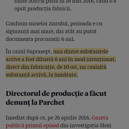
iunie 2010 și până în 16 mai 2016, când s-a
adevărul, așa să-mi ajute Dumnezeu!”. Cum se
oprit producția fabricii.
contrazic martorii din dosarul Hexi Pharma!
Conform surselor ziarului, perioada e cu
siguranță mai mare, dar atât au putut
documenta procurorii: 6 ani.
În cazul Suprasept,
una dintre substanțele
active a fost diluată 6 ani în mod intenționat,
direct din fabricație, de 10 ori, iar cealaltă
substanță activă, la jumătate.
Directorul de producție a făcut
denunț la Parchet
Imediat după ce, pe 26 aprilie 2016,
Gazeta
publică primul episod
din investigația Hexi