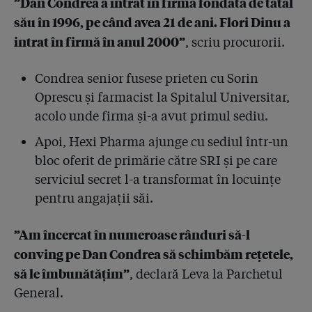
4.53
Mâine începe procesul: 132 de spitale contra Hexi
”Dan Condrea a intrat în firma fondată de tatăl
Pharma
său în 1996, pe când avea 21 de ani. Flori Dinu a
intrat în firmă în anul 2000”
, scriu procurorii.
4.54
Lovitură după ce dosarul Hexi a devenit public: 5
laboratoare demonstrează că dezinfectanții erau
falsificați și ineficienți. Au picat chiar și testele de la
Condrea senior fusese prieten cu Sorin
laboratorul lui Condrea!
Oprescu și farmacist la Spitalul Universitar,
acolo unde firma și-a avut primul sediu.
4.55
Procurorii au găsit e-mailuri în care fabrica Hexi îl
avertiza pe Condrea că a depistat în bidoanele de
Apoi, Hexi Pharma ajunge cu sediul într-un
Suprasept bacteria Pseudomonas, pe care
bloc oferit de primărie către SRI și pe care
dezinfectantul ar fi trebuit s-o omoare în spitale!
serviciul secret l-a transformat în locuințe
4.56
Răbufnire în dosarul Hexi Pharma! Directorul din
pentru angajații săi.
fabrică acuză complicitatea spitalelor: ”Dacă
creșteam concentrația, spitalele nu mai cumpărau
”Am încercat în numeroase rânduri să-l
dezinfectanții noștri că ziceau că miroseau prea tare!”
conving pe Dan Condrea să schimbăm rețetele,
4.57
Condrea i-a spus de 18 ori avocatului că se sinucide,
să le îmbunătățim”
, declară Leva la Parchetul
i-a lăsat soției banii și firmele, anunțând-o că ”mai
General.
bine mor”, dar autoritățile care-l urmăreau nu i-au
confiscat nici măcar pistolul. De ce?