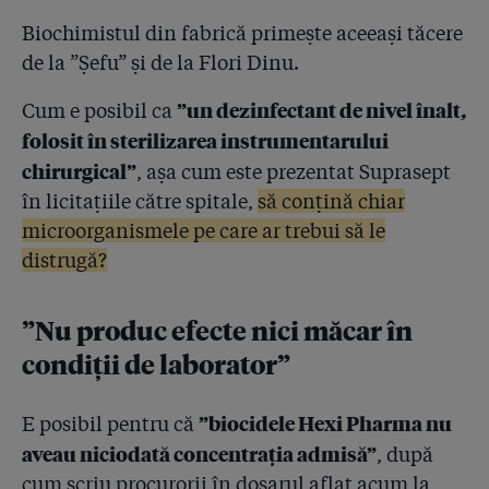
utilizat antiseptice diluate Hexi! Autoritățile recunosc
Biochimistul din fabrică primește aceeași tăcere
doar anii 2013-2014, sursele ziarului susțin că ”s-au
de la ”Șefu” și de la Flori Dinu.
folosit nu doar la Băsescu, ci și la Iohannis”
”un dezinfectant de nivel înalt
,
Cum e posibil ca
4.29
Hexi nu e unic. Cum a descoperit la microscop un
medic de la Elias ”bacterii de hazna” în dezinfectanții
folosit în sterilizarea instrumentarului
produși de Romchim! Cine a mușamalizat
chirurgical”
, așa cum este prezentat Suprasept
în licitațiile către spitale,
să conțină chiar
4.30
Flori Dinu: ”Cât v-a dat Anios? Eu vă dau dublu!”.
Medic-șef: ”Ieși afară! Ia liftul că-ți dau un șut în cur
microorganismele pe care ar trebui să le
de pici direct la parter!”
distrugă?
4.31
Procurorii i-au arătat lui Flori Dinu că riscă 30 de ani
de închisoare! Dacă ea spune cui a dat Hexi bani,
”Nu produc efecte nici măcar în
România va organiza în curînd două examene:
condiții de laborator”
Bacalaureatul și concursul național pentru managerii
de spital!
”biocidele Hexi Pharma nu
E posibil pentru că
4.32
De frica DNA, ceartă în culise la Ministerul Sănătății:
aveau niciodată concentrația admisă”
, după
”Vreau să povestesc publicului cum vor cei vinovați
pentru fenomenul Hexi să scape. Șefa Inspecției
cum scriu procurorii în dosarul aflat acum la