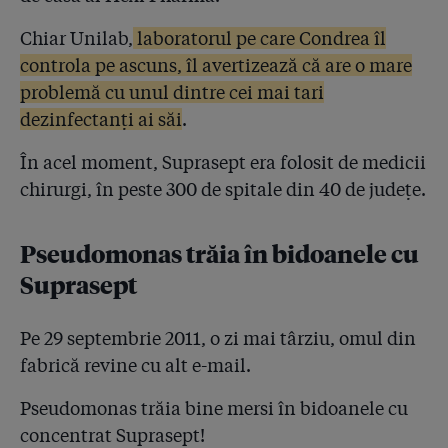
Chiar Unilab,
laboratorul pe care Condrea îl
4.24
Ne-am trimis soldații pe frontul NATO cu
controla pe ascuns, îl avertizează că are o mare
dezinfectanți diluați! Întrebat de Gazetă, MApN
recunoaște: ”Trupele românești din Afganistan, Irak și
problemă cu unul dintre cei mai tari
Bosnia au folosit în ultimii 10 ani biocide Hexi
dezinfectanți ai săi
.
Pharma”
În acel moment, Suprasept era folosit de medicii
4.25
”22 de informări către Parchete trimise de către SRI!”.
chirurgi, în peste 300 de spitale din 40 de județe.
Cum explică Sebastian Ghiță eșecul de a apăra
cetățeanul
Pseudomonas trăia în bidoanele cu
4.26
Președintele Iohannis: ”În momentul în care primim
informări, le citim și ne considerăm informați”
Suprasept
4.27
O martoră care a dus acte împotriva lui Condrea l-a
Pe 29 septembrie 2011, o zi mai târziu, omul din
sunat aseară, înspăimântată, pe procurorul de caz.
Două întrebări pentru investigatori: 1. L-ați filat? 2.
fabrică revine cu alt e-mail.
Din convorbirile telefonice nu v-ați dat seama că e
posibil să se sinucidă?
Pseudomonas trăia bine mersi în bidoanele cu
concentrat Suprasept!
4.28
Ambulanța președintelui României și cele ale CSAT au