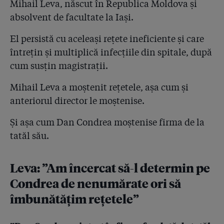
Mihail Leva, născut în Republica Moldova și
40 de județe
absolvent de facultate la Iași.
4.48
Statul se teme că va fi dat în judecată de pacienți!
El persistă cu aceleași rețete ineficiente și care
Rechizitoriul Parchetului General: ”39 din 41 de
întrețin și multiplică infecțiile din spitale, după
biocide Hexi Pharma au fost ineficiente”!
cum susțin magistrații.
4.49
Urmarea presiunii publicului și a presei pe Sănătate:
Ziarul Financiar scrie că salariile medicilor s-au mărit
Mihail Leva a moștenit rețetele, așa cum și
cu 80% în anul de după Colectiv!
anteriorul director le moștenise.
4.50
132 de spitale publice și private se declară înșelate în
Și așa cum Dan Condrea moștenise firma de la
procesul Hexi Pharma! Dar nu spitalul SRI!
tatăl său.
4.51
CINISMUL SRI: Serviciul spune că jurnaliștii sunt în
eroare, dar adevărul e că spitalul său Agripa Ionescu
Leva: ”Am încercat să-l determin pe
nu a dat în judecată Hexi Pharma!
Condrea de nenumărate ori să
4.52
Colectiv: ce s-a schimbat când spunem că nu s-a
îmbunătățim rețetele”
schimbat nimic