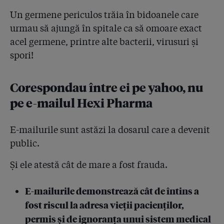
4.15
SRI a știut de loturile Hexi cu probleme și de licitațiile
Un germene periculos trăia în bidoanele care
trucate în favoarea liderului mondial Anios. SRI: "Am
urmau să ajungă în spitale ca să omoare exact
informat decidenții legali despre calitatea
necorespunzătoare a dezinfectanților!"
acel germene, printre alte bacterii, virusuri și
spori!
4.16
Frankfurter Allgemeine Zeitung despre criza
dezinfectanților din România: ”Cercetările de luni de
zile ale jurnaliștilor de la Gazeta Sporturilor au
Corespondau între ei pe yahoo, nu
descoperit o bombă bacteriologică precum într-un
pe e-mailul Hexi Pharma
film interpretat de Orson Welles”
4.17
Liderul mondial Anios a dat în judecată Ministerul
E-mailurile sunt astăzi la dosarul care a devenit
Sănătății pentru că a acoperit dezinfectanții diluați
public.
de la Hexi Pharma. Francezii descoperiseră încă din
2012 coruperea produselor
Și ele atestă cât de mare a fost frauda.
4.18
Lecție plătită cu vieți: statul român a finanțat din
bani publici Unilab, dar cel care pune azi pe biroul
E-mailurile demonstrează cât de întins a
premierului Cioloș primele 16 teste de concentrație
fost riscul la adresa vieții pacienților,
este tot laboratorul uitat Icechim!
permis și de ignoranța unui sistem medical