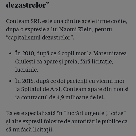
dezastrelor”
4.58
Ce scrie pe hârtia găsită pe biroul lui Condrea după
moarte? ”Nu plătim impozitele!” și indicații despre ”
Conteam SRL este una dintre acele firme croite,
teste ineficiente”. De ce i-au scăpat procurorii pe
după o expresie a lui Naomi Klein, pentru
șefii laboratorului Unilab deși aceștia i-au mințit?!
”capitalismul dezastrelor”.
4.59
EXCLUSIV • Laboratorul deținut de Hexi Pharma a
recunoscut în fața procurorilor: "Am făcut teste
În 2010, după ce 6 copii mor la Maternitatea
experimentale”! Pe milioane de români din spitale!
Giulești ea apare și preia, fără licitație,
lucrările.
4.60
Medicii izbucnesc după dezvăluirile din dosarul penal
Hexi Pharma: ”A fost un experiment criminal”, ”Odios
În 2015, după ce doi pacienți cu viermi mor
e puțin spus!”
la Spitalul de Arși, Conteam apare din nou și
4.61
Agenția de presă a Rusiei dezinformează în cazul
ia contractul de 4,9 milioane de lei.
Hexi Pharma exact cu argumentele mogulilor sănătății
din România!
Ea este specializată în ”lucrări urgente”, ”crize”
și alte expresii folosite de autoritățile publice ca
4.62
STENOGRAME: Șefii Hexi Pharma înregistrați de
procurori cum se încurajau între ei că-i ajută
să nu facă licitații.
comunicatul SRI și că ”de undeva o să vină scăpare”!