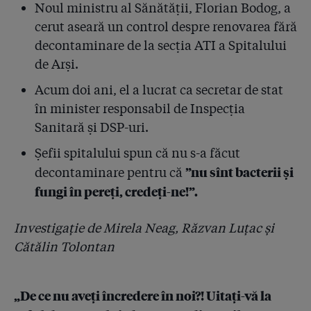
Noul ministru al Sănătății, Florian Bodog, a
cerut aseară un control despre renovarea fără
4.24
Ne-am trimis soldații pe frontul NATO cu
dezinfectanți diluați! Întrebat de Gazetă, MApN
decontaminare de la secția ATI a Spitalului
recunoaște: ”Trupele românești din Afganistan, Irak și
de Arși.
Bosnia au folosit în ultimii 10 ani biocide Hexi
Pharma”
Acum doi ani, el a lucrat ca secretar de stat
în minister responsabil de Inspecția
4.25
”22 de informări către Parchete trimise de către SRI!”.
Sanitară și DSP-uri.
Cum explică Sebastian Ghiță eșecul de a apăra
cetățeanul
Șefii spitalului spun că nu s-a făcut
”nu sînt bacterii și
decontaminare pentru că
4.26
Președintele Iohannis: ”În momentul în care primim
informări, le citim și ne considerăm informați”
fungi în pereți, credeți-ne!”.
4.27
O martoră care a dus acte împotriva lui Condrea l-a
Investigație de Mirela Neag, Răzvan Luțac și
sunat aseară, înspăimântată, pe procurorul de caz.
Cătălin Tolontan
Două întrebări pentru investigatori: 1. L-ați filat? 2.
Din convorbirile telefonice nu v-ați dat seama că e
posibil să se sinucidă?
„De ce nu aveți încredere în noi?! Uitați-vă la
4.28
Ambulanța președintelui României și cele ale CSAT au