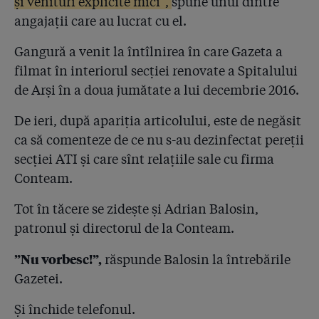
și venituri explicite mici”,
spune unul dintre
angajații care au lucrat cu el.
Gangură a venit la întîlnirea în care Gazeta a
filmat în interiorul secției renovate a Spitalului
de Arși în a doua jumătate a lui decembrie 2016.
De ieri, după apariția articolului, este de negăsit
ca să comenteze de ce nu s-au dezinfectat pereții
secției ATI și care sînt relațiile sale cu firma
Conteam.
Tot în tăcere se zidește și Adrian Balosin,
patronul și directorul de la Conteam.
”Nu vorbesc!”,
răspunde Balosin la întrebările
Gazetei.
Și închide telefonul.