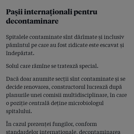
SEAP!
Pașii internaționali pentru
decontaminare
4.37
Cine finanțează investigația jurnalistică Hexi Pharma?
Cronica meciului Franța - România, 2-1, o finanțează
Spitalele contaminate sînt dărîmate și inclusiv
4.38
"Ar costa enorm", a răspuns Ministerul Sănătății, când
pămîntul pe care au fost ridicate este escavat și
a fost întrebat de ce testează doar 42 din 380 de
mărci de dezinfectanți de pe piață!
îndepărtat.
4.39
Mărturie despre cum se fură în sistemul electronic de
Solul care rămîne se tratează special.
achiziții publice! Hexi iese pe locul 1 în toate topurile
pe dezinfectanți
Dacă doar anumite secții sînt contaminate și se
decide renovarea, constructorul lucrează după
4.40
Pe urma banilor. Cum au jonglat spitalele cu
planurile unei comisii multidisciplinare, în care
dezinfectantul falsificat Suprasept plătindu-i lui
Condrea un preț triplu!
o poziție centrală deține microbiologul
spitalului.
4.41
23 august, ziua în care procurorul general Augustin
Lazăr a întors armele de la fapte la Science Fiction
În cazul prezenței fungilor, conform
standardelor internaționale, decontaminarea