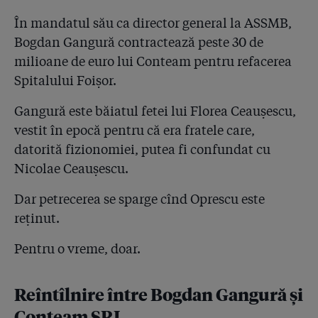
adevărul, așa să-mi ajute Dumnezeu!”. Cum se
În mandatul său ca director general la ASSMB,
contrazic martorii din dosarul Hexi Pharma!
Bogdan Gangură contractează peste 30 de
milioane de euro lui Conteam pentru refacerea
Spitalului Foișor.
Gangură este băiatul fetei lui Florea Ceaușescu,
vestit în epocă pentru că era fratele care,
datorită fizionomiei, putea fi confundat cu
Nicolae Ceaușescu.
Dar petrecerea se sparge cînd Oprescu este
reținut.
Pentru o vreme, doar.
Reîntîlnire între Bogdan Gangură și
Conteam SRL