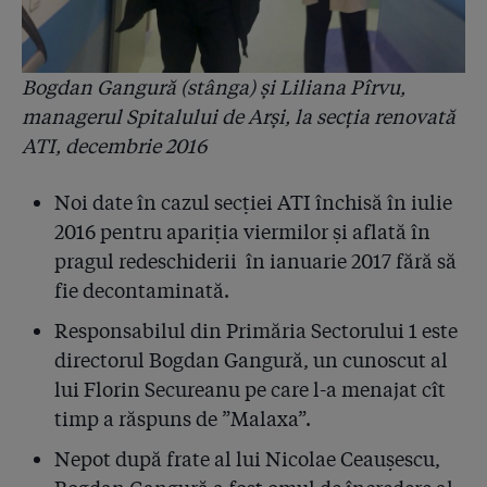
4.15
SRI a știut de loturile Hexi cu probleme și de licitațiile
trucate în favoarea liderului mondial Anios. SRI: "Am
informat decidenții legali despre calitatea
necorespunzătoare a dezinfectanților!"
Bogdan Gangură (stânga) și Liliana Pîrvu,
managerul Spitalului de Arși, la secția renovată
4.16
Frankfurter Allgemeine Zeitung despre criza
ATI, decembrie 2016
dezinfectanților din România: ”Cercetările de luni de
zile ale jurnaliștilor de la Gazeta Sporturilor au
descoperit o bombă bacteriologică precum într-un
Noi date în cazul secției ATI închisă în iulie
film interpretat de Orson Welles”
2016 pentru apariția viermilor și aflată în
pragul redeschiderii în ianuarie 2017 fără să
4.17
Liderul mondial Anios a dat în judecată Ministerul
Sănătății pentru că a acoperit dezinfectanții diluați
fie decontaminată.
de la Hexi Pharma. Francezii descoperiseră încă din
Responsabilul din Primăria Sectorului 1 este
2012 coruperea produselor
directorul Bogdan Gangură, un cunoscut al
4.18
Lecție plătită cu vieți: statul român a finanțat din
lui Florin Secureanu pe care l-a menajat cît
bani publici Unilab, dar cel care pune azi pe biroul
timp a răspuns de ”Malaxa”.
premierului Cioloș primele 16 teste de concentrație
este tot laboratorul uitat Icechim!
Nepot după frate al lui Nicolae Ceaușescu,