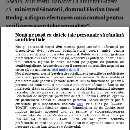
Aseară, Ministerul Sănătății a anunțat Gazeta
ministrul Sănătății, domnul Florian Dorel
că "
Bodog, a dispus efectuarea unui control pentru
verificarea aspectelor semnalate”.
Nouă ne pasă ca datele tale personale să rămână
”Comisia de control este formată din specialiști
confidențiale
epidemiologi din cadrul Institutului Național
596
Noi și partenerii noștri
stocăm și/sau accesăm informații pe
dispozitivul dvs., precum identificatorii cookie unici pentru
de Sănătate Publică și de inspectori sanitari din
prelucrarea datelor cu caracter personal. Puteți accepta sau gestiona
preferințele dvs. făcând clic mai jos, respectiv vă puteți opune utilizării
cadrul Direcției de Sănătate Publică a
unui interes legitim în orice moment pe pagina cu politica de
confidențialitate. Aceste alegeri vor fi raportate partenerilor noștri și nu
Municipiului București".
Mai multe detalii
vă vor afecta navigarea.
Noi si partenerii nostri (retelele de socializare si agentiile de publicitate
partenere, precum si furnizorii nostri de servicii de date analitice)
Ministrul Bodog a lucrat, acum doi ani, ca
prelucram date pentru a permite website-ului sa functioneze, pentru a
personaliza continutul si anunturile publicitare afisate in functie de
interesele si/sau profilul dvs., pentru a va oferi functionalitati aferente
secretar de stat în minister responsabil de
retelelor de socializare si pentru a analiza traficul pe website.
Beneficiati de drepturile prevazute de art. 15-22 din GDPR in legatura
Inspecția Sanitară și DSP-uri.
cu prelucrarea datelor cu caracter personal. Aceste drepturi pot fi
exercitate prin modalitatea indicata
aici
. Prin click pe “ACCEPT
TOATE”, acceptati folosirea tuturor Tehnologiilor de tip Cookie, care
Deocamdată, DSP nu a avut o reacție la
implica inclusiv acceptul dvs. cu privire la stocarea/accesarea
informatiilor de catre Vendor-ii cu care colaboram. Prin click pe
renovarea fără decontaminare din 2016-2017 de
“VREAU SA MODIFIC SETARILE INDIVIDUAL” puteti schimba
preferintele in mod individual, mai putin cele legate de cookie strict
la Spitalul de Arși.
necesare pentru functionarea website-ului.