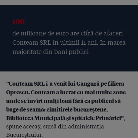
4.63
Lovitură de teatru: ieri, a doua instanță consecutivă a
refuzat să judece cazul Hexi Pharma! Curtea de Apel
100
va rezolva conflictul dintre tribunale
de milioane de euro are cifră de afaceri
4.64
Suferința victimelor Hexi Pharma, prea mare pentru o
Conteam SRL în ultimii 11 ani, în marea
justiție neîncăpătoare
majoritate din bani publici
4.65
Veselie la judecata Hexi! ”Onorată instanță, eu mă
dau și acum pe picior cu dezinfectanții noștri, că sunt
buni”
”Conteam SRL i-a venit lui Gangură pe filiera
4.66
Din cele 132 de spitale care s-au constituit parte
păgubită în dosarul Hexi Pharma, doar unul și-a trimis
Oprescu. Conteam a lucrat cu mai multe zone
avocatul la termenul de ieri!
unde se învîrt mulți bani fără ca publicul să
bage de seamă: cimitirele bucureștene,
4.67
Hexi Pharma dă vina pe spitale și pe medici:
”Depozitau dezinfectanții în magazii cu geamuri
Biblioteca Municipală și spitalele Primăriei”
,
sparte, iar doctorii le recomandau, deci sunt bune!”
spune aceeași sursă din administrația
Bucureștiului.
4.68
Trei ani de la incendiul din Colectiv: ”Jur să spun