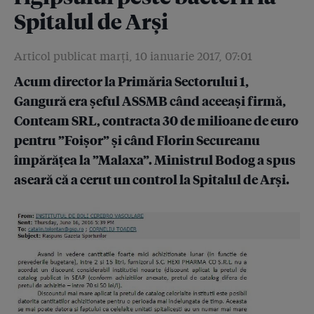
4.5
Spitalul de Arși
Statul român nu verifică niciodată în laborator
dezinfectanții din spitale. Rețete din fabrica celui mai
mare producător arată că antisepticele sunt diluate!
Articol publicat marţi, 10 ianuarie 2017, 07:01
4.6
Ei produc, ei se controlează și Ministerul Sănătății se
Acum director la Primăria Sectorului 1,
face că nu le găsește sediul!
Gangură era șeful ASSMB când aceeași firmă,
Conteam SRL, contracta 30 de milioane de euro
4.7
Am făcut probe de laborator: dezinfectantul folosit în
2.000 de săli de operație din România are o substanță
pentru ”Foișor” și când Florin Secureanu
activă diluată de 10 ori!
împărățea la ”Malaxa”. Ministrul Bodog a spus
aseară că a cerut un control la Spitalul de Arși.
4.8
Mincinos cu acte! E-mailul care arată că patronul
detergenților diluați își plătea datoriile din banii
laboratorului unde făcea analizele
4.9
Document: Controlul dezinfectanților cerut de
ministrul Achimaș este gîndit chiar de către omul a
cărui Asociație a fost sponsorizată de Hexi Pharma
4.10
De ce dilua Condrea dezinfectantele de 10 ori?!
Fiindcă își vindea lui, printr-un off-shore, substanțele