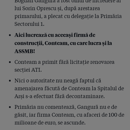
Bogdan Gangură a fost omul de încredere al
4.19
5% x 20 de milioane de pacienți = 100% risc
lui Sorin Oprescu și, după arestarea
4.20
18 rezultate din toată țara confirmă diluarea
primarului, a plecat cu delegație la Primăria
dezinfectanților Hexi! Dr. Cîrstoveanu invocă un
Sectorului 1.
experiment: ”Parcă suntem în laborator”. Director
Terapia Cluj: ”Sunt iresponsabili medicii care susțin că
Aici lucrează cu aceeași firmă de
medicamentele sunt falsificate!”
construcții, Conteam, cu care lucra și la
ASSMB!
4.21
Investigația jurnalistică Hexi Pharma trece granița!
Synevo, cea mai mare rețea de centre de analize din
Conteam a primit fără licitație renovarea
țară, a folosit dezinfectanți diluați în România, dar și
în 10 orașe din Bulgaria!
secției ATI.
Nici o autoritate nu neagă faptul că
4.22
DNA audiază martori și se pregătește să deschidă un
dosar pe corupția Hexi din spitale. De ce nu
amenajarea făcută de Conteam la Spitalul de
convoacă Parlamentul conducerea SRI ca să aflăm ce-
Arși s-a efectuat fără decontaminare.
i cu informările?
Primăria nu comentează, Gangură nu e de
4.23
Șeful Comisiei SRI din Parlament: ”Garantăm
găsit, iar firma Conteam, cu afaceri de 100 de
cetățenilor că vom spune ce a făcut SRI în problema
milioane de euro, se ascunde.
infecțiilor și dezinfectanților astfel încât să nu mai
existe nicio controversă!”