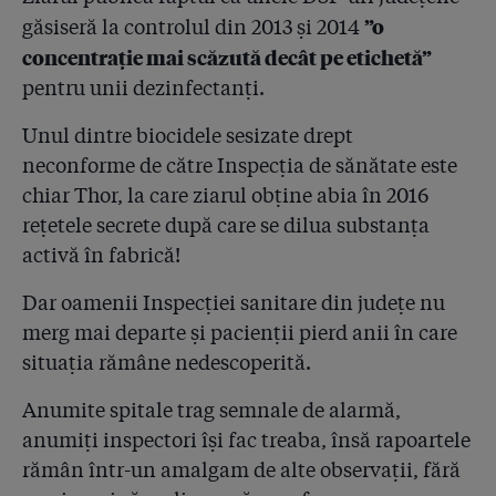
”o
găsiseră la controlul din 2013 și 2014
4.24
Ne-am trimis soldații pe frontul NATO cu
concentrație mai scăzută decât pe etichetă”
dezinfectanți diluați! Întrebat de Gazetă, MApN
pentru unii dezinfectanți.
recunoaște: ”Trupele românești din Afganistan, Irak și
Bosnia au folosit în ultimii 10 ani biocide Hexi
Unul dintre biocidele sesizate drept
Pharma”
neconforme de către Inspecția de sănătate este
4.25
”22 de informări către Parchete trimise de către SRI!”.
chiar Thor, la care ziarul obține abia în 2016
Cum explică Sebastian Ghiță eșecul de a apăra
rețetele secrete după care se dilua substanța
cetățeanul
activă în fabrică!
4.26
Președintele Iohannis: ”În momentul în care primim
Dar oamenii Inspecției sanitare din județe nu
informări, le citim și ne considerăm informați”
merg mai departe și pacienții pierd anii în care
4.27
O martoră care a dus acte împotriva lui Condrea l-a
situația rămâne nedescoperită.
sunat aseară, înspăimântată, pe procurorul de caz.
Două întrebări pentru investigatori: 1. L-ați filat? 2.
Anumite spitale trag semnale de alarmă,
Din convorbirile telefonice nu v-ați dat seama că e
anumiți inspectori își fac treaba, însă rapoartele
posibil să se sinucidă?
rămân într-un amalgam de alte observații, fără
4.28
Ambulanța președintelui României și cele ale CSAT au