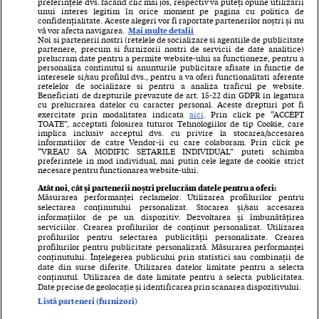
preferințele dvs. făcând clic mai jos, respectiv vă puteți opune utilizării
unui interes legitim în orice moment pe pagina cu politica de
”Din păcate, știm de acum că rezultatele
confidențialitate. Aceste alegeri vor fi raportate partenerilor noștri și nu
4.63
Lovitură de teatru: ieri, a doua instanță consecutivă a
Mai multe detalii
vă vor afecta navigarea.
concursurilor vor fi conform algoritmului politic
refuzat să judece cazul Hexi Pharma! Curtea de Apel
Noi si partenerii nostri (retelele de socializare si agentiile de publicitate
partenere, precum si furnizorii nostri de servicii de date analitice)
va rezolva conflictul dintre tribunale
al județului”
, spun cei care reclamă mișcarea.
prelucram date pentru a permite website-ului sa functioneze, pentru a
personaliza continutul si anunturile publicitare afisate in functie de
interesele si/sau profilul dvs., pentru a va oferi functionalitati aferente
”Vor fi concursuri corecte”
, susțin partizanii
4.64
Suferința victimelor Hexi Pharma, prea mare pentru o
retelelor de socializare si pentru a analiza traficul pe website.
Beneficiati de drepturile prevazute de art. 15-22 din GDPR in legatura
justiție neîncăpătoare
revenirii inspectorilor în coordonare locală,
cu prelucrarea datelor cu caracter personal. Aceste drepturi pot fi
exercitate prin modalitatea indicata
aici
. Prin click pe “ACCEPT
printre care și ministrul sănătății, Florian
TOATE”, acceptati folosirea tuturor Tehnologiilor de tip Cookie, care
4.65
Veselie la judecata Hexi! ”Onorată instanță, eu mă
implica inclusiv acceptul dvs. cu privire la stocarea/accesarea
Bodog.
informatiilor de catre Vendor-ii cu care colaboram. Prin click pe
dau și acum pe picior cu dezinfectanții noștri, că sunt
“VREAU SA MODIFIC SETARILE INDIVIDUAL” puteti schimba
buni”
preferintele in mod individual, mai putin cele legate de cookie strict
necesare pentru functionarea website-ului.
Atât noi, cât și partenerii noștri prelucrăm datele pentru a oferi:
4.66
Din cele 132 de spitale care s-au constituit parte
Măsurarea performanței reclamelor. Utilizarea profilurilor pentru
EPISODUL URMĂTOR
păgubită în dosarul Hexi Pharma, doar unul și-a trimis
selectarea conținutului personalizat. Stocarea și/sau accesarea
Statul se teme că va fi dat în
informațiilor de pe un dispozitiv. Dezvoltarea și îmbunătățirea
avocatul la termenul de ieri!
serviciilor. Crearea profilurilor de conținut personalizat. Utilizarea
profilurilor pentru selectarea publicității personalizate. Crearea
judecată de pacienți!
profilurilor pentru publicitate personalizată. Măsurarea performanței
4.67
Hexi Pharma dă vina pe spitale și pe medici:
conținutului. Înțelegerea publicului prin statistici sau combinații de
”Depozitau dezinfectanții în magazii cu geamuri
date din surse diferite. Utilizarea datelor limitate pentru a selecta
Rechizitoriul Parchetului
conținutul. Utilizarea de date limitate pentru a selecta publicitatea.
sparte, iar doctorii le recomandau, deci sunt bune!”
Date precise de geolocație și identificarea prin scanarea dispozitivului.
General: ”39 din 41 de
Listă parteneri (furnizori)
4.68
Trei ani de la incendiul din Colectiv: ”Jur să spun