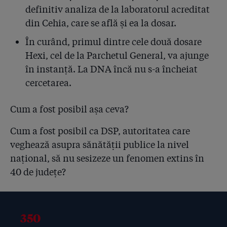
4.15
SRI a știut de loturile Hexi cu probleme și de licitațiile
definitiv analiza de la laboratorul acreditat
trucate în favoarea liderului mondial Anios. SRI: "Am
din Cehia, care se află și ea la dosar.
informat decidenții legali despre calitatea
necorespunzătoare a dezinfectanților!"
În curând, primul dintre cele două dosare
Hexi, cel de la Parchetul General, va ajunge
4.16
Frankfurter Allgemeine Zeitung despre criza
în instanță. La DNA încă nu s-a încheiat
dezinfectanților din România: ”Cercetările de luni de
zile ale jurnaliștilor de la Gazeta Sporturilor au
cercetarea.
descoperit o bombă bacteriologică precum într-un
film interpretat de Orson Welles”
Cum a fost posibil așa ceva?
4.17
Liderul mondial Anios a dat în judecată Ministerul
Cum a fost posibil ca DSP, autoritatea care
Sănătății pentru că a acoperit dezinfectanții diluați
veghează asupra sănătății publice la nivel
de la Hexi Pharma. Francezii descoperiseră încă din
2012 coruperea produselor
național, să nu sesizeze un fenomen extins în
40 de județe?
4.18
Lecție plătită cu vieți: statul român a finanțat din
bani publici Unilab, dar cel care pune azi pe biroul
premierului Cioloș primele 16 teste de concentrație
este tot laboratorul uitat Icechim!
350