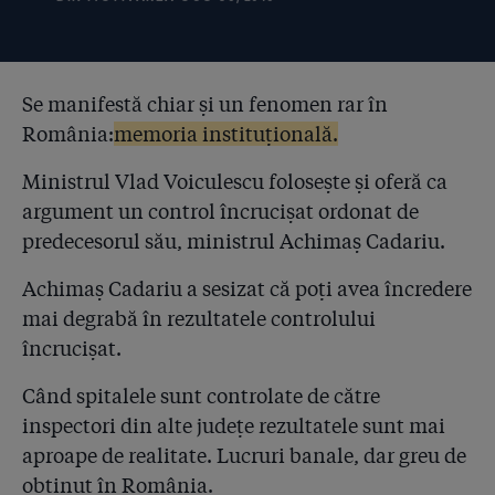
4.42
Angajații Hexi Pharma și toți directorii au recunoscut
diluarea dezinfectanților în fața procurorilor!
4.43
Documentele care arată că Hexi falsifica de 10 ori în
toți anii
Se manifestă chiar și un fenomen rar în
România:
memoria instituțională.
4.44
Un expert al Comisiei Europene a venit în România
după cazul Hexi Pharma: “Un dezinfectant diluat de 10
Ministrul Vlad Voiculescu folosește și oferă ca
ori nu are cum să fie eficient. Statul e dator să
argument un control încrucișat ordonat de
controleze!”
predecesorul său, ministrul Achimaș Cadariu.
4.45
Mărturie de chirurg: ”Prin analizele din Cehia, statul
român recunoaște că și-a îmbolnăvit și chiar ucis
Achimaș Cadariu a sesizat că poți avea încredere
pacienții, folosind dezinfectanții ineficienți Hexi în
mai degrabă în rezultatele controlului
sute de spitale!”
încrucișat.
4.46
Bogdan Gangură, directorul spitalelor lui Oprescu,
Când spitalele sunt controlate de către
este cel care a angajat firma Conteam SRL, autoarea
rigipsului peste bacterii la Spitalul de Arși
inspectori din alte județe rezultatele sunt mai
aproape de realitate. Lucruri banale, dar greu de
4.47
Inspecția sanitară revine la situația care a făcut
obținut în România.
posibilă frauda Hexi Pharma! Se pregătesc șefi noi în