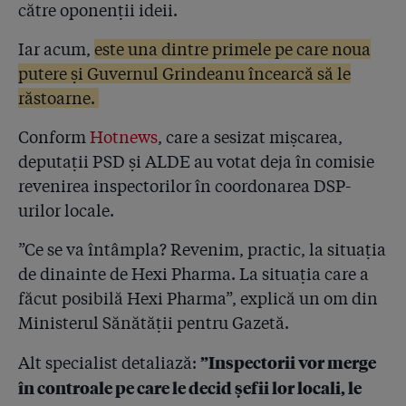
4.53
Mâine începe procesul: 132 de spitale contra Hexi
către oponenții ideii.
Pharma
Iar acum,
este una dintre primele pe care noua
4.54
Lovitură după ce dosarul Hexi a devenit public: 5
putere și Guvernul Grindeanu încearcă să le
laboratoare demonstrează că dezinfectanții erau
falsificați și ineficienți. Au picat chiar și testele de la
răstoarne.
laboratorul lui Condrea!
Conform
Hotnews
, care a sesizat mișcarea,
4.55
Procurorii au găsit e-mailuri în care fabrica Hexi îl
deputații PSD și ALDE au votat deja în comisie
avertiza pe Condrea că a depistat în bidoanele de
revenirea inspectorilor în coordonarea DSP-
Suprasept bacteria Pseudomonas, pe care
dezinfectantul ar fi trebuit s-o omoare în spitale!
urilor locale.
”Ce se va întâmpla? Revenim, practic, la situația
4.56
Răbufnire în dosarul Hexi Pharma! Directorul din
fabrică acuză complicitatea spitalelor: ”Dacă
de dinainte de Hexi Pharma. La situația care a
creșteam concentrația, spitalele nu mai cumpărau
făcut posibilă Hexi Pharma”, explică un om din
dezinfectanții noștri că ziceau că miroseau prea tare!”
Ministerul Sănătății pentru Gazetă.
4.57
Condrea i-a spus de 18 ori avocatului că se sinucide,
”Inspectorii vor merge
Alt specialist detaliază:
i-a lăsat soției banii și firmele, anunțând-o că ”mai
bine mor”, dar autoritățile care-l urmăreau nu i-au
în controale pe care le decid șefii lor locali, le
confiscat nici măcar pistolul. De ce?