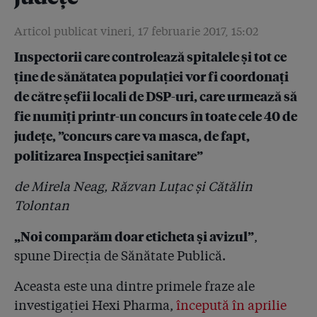
4.5
Statul român nu verifică niciodată în laborator
dezinfectanții din spitale. Rețete din fabrica celui mai
Articol publicat vineri, 17 februarie 2017, 15:02
mare producător arată că antisepticele sunt diluate!
Inspectorii care controlează spitalele și tot ce
4.6
ține de sănătatea populației vor fi coordonați
Ei produc, ei se controlează și Ministerul Sănătății se
face că nu le găsește sediul!
de către șefii locali de DSP-uri, care urmează să
fie numiți printr-un concurs în toate cele 40 de
4.7
Am făcut probe de laborator: dezinfectantul folosit în
județe, ”concurs care va masca, de fapt,
2.000 de săli de operație din România are o substanță
activă diluată de 10 ori!
politizarea Inspecției sanitare”
4.8
Mincinos cu acte! E-mailul care arată că patronul
de Mirela Neag, Răzvan Luțac și Cătălin
detergenților diluați își plătea datoriile din banii
Tolontan
laboratorului unde făcea analizele
„Noi comparăm doar eticheta și avizul”
,
4.9
Document: Controlul dezinfectanților cerut de
spune Direcția de Sănătate Publică.
ministrul Achimaș este gîndit chiar de către omul a
cărui Asociație a fost sponsorizată de Hexi Pharma
Aceasta este una dintre primele fraze ale
4.10
De ce dilua Condrea dezinfectantele de 10 ori?!
investigației Hexi Pharma,
începută în aprilie
Fiindcă își vindea lui, printr-un off-shore, substanțele