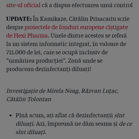
site-ul oficial
că a dispus efectuarea unui control
4.14
În plină criză de încredere, ministrul Achimaș a mințit
și a manipulat! El a raportat 5%, dar a uitat să spună
UPDATE:
că sînt 50 de spitale cu probleme. Oamenii sînt
În Kamikaze, Cătălin Prisacariu scrie
internați în spitale, nu în bețigașele de probe!
despre
proiectele de fonduri europene cîștigate
de Hexi Pharma
. Unele dintre acestea se referă
4.15
SRI a știut de loturile Hexi cu probleme și de licitațiile
la un sistem informatic integrat, în valoare de
trucate în favoarea liderului mondial Anios. SRI: "Am
informat decidenții legali despre calitatea
711.000 de lei, care se ocupă inclusiv de
necorespunzătoare a dezinfectanților!"
”urmărirea producției”. Zonă unde se
produceau dezinfectanți diluați!
4.16
Frankfurter Allgemeine Zeitung despre criza
dezinfectanților din România: ”Cercetările de luni de
zile ale jurnaliștilor de la Gazeta Sporturilor au
descoperit o bombă bacteriologică precum într-un
Investigație de Mirela Neag, Răzvan Luțac,
film interpretat de Orson Welles”
Cătălin Tolontan
4.17
Liderul mondial Anios a dat în judecată Ministerul
Pînă acum, ați aflat că dezinfectanții
sînt
Sănătății pentru că a acoperit dezinfectanții diluați
de la Hexi Pharma. Francezii descoperiseră încă din
diluați
. Azi, împreună ne dăm seama și
de ce
2012 coruperea produselor
sînt diluați
.