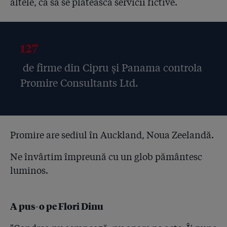
altele, ca să se plătească servicii fictive.
127
de firme din Cipru și Panama controla
Promire Consultants Ltd.
Promire are sediul în Auckland, Noua Zeelandă.
Ne învârtim împreună cu un glob pământesc
luminos.
A pus-o pe Flori Dinu