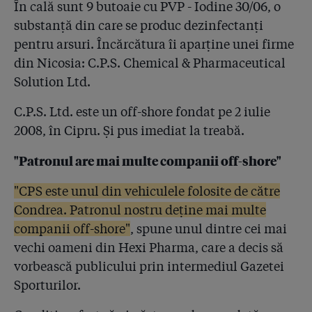
În cală sunt 9 butoaie cu PVP - Iodine 30/06, o
Două întrebări pentru investigatori: 1. L-ați filat? 2.
substanță din care se produc dezinfectanți
Din convorbirile telefonice nu v-ați dat seama că e
posibil să se sinucidă?
pentru arsuri. Încărcătura îi aparține unei firme
din Nicosia: C.P.S. Chemical & Pharmaceutical
4.28
Ambulanța președintelui României și cele ale CSAT au
Solution Ltd.
utilizat antiseptice diluate Hexi! Autoritățile recunosc
doar anii 2013-2014, sursele ziarului susțin că ”s-au
C.P.S. Ltd. este un off-shore fondat pe 2 iulie
folosit nu doar la Băsescu, ci și la Iohannis”
2008, în Cipru. Și pus imediat la treabă.
4.29
Hexi nu e unic. Cum a descoperit la microscop un
"Patronul are mai multe companii off-shore"
medic de la Elias ”bacterii de hazna” în dezinfectanții
produși de Romchim! Cine a mușamalizat
"CPS este unul din vehiculele folosite de către
4.30
Flori Dinu: ”Cât v-a dat Anios? Eu vă dau dublu!”.
Condrea. Patronul nostru deține mai multe
Medic-șef: ”Ieși afară! Ia liftul că-ți dau un șut în cur
companii off-shore"
, spune unul dintre cei mai
de pici direct la parter!”
vechi oameni din Hexi Pharma, care a decis să
4.31
Procurorii i-au arătat lui Flori Dinu că riscă 30 de ani
vorbească publicului prin intermediul Gazetei
de închisoare! Dacă ea spune cui a dat Hexi bani,
Sporturilor.
România va organiza în curînd două examene:
Bacalaureatul și concursul național pentru managerii