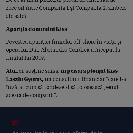
din România!
zece ori între Compania 1 și Compania 2, ambele
ale sale?
4.62
STENOGRAME: Șefii Hexi Pharma înregistrați de
procurori cum se încurajau între ei că-i ajută
Apariția domnului Kiss
comunicatul SRI și că ”de undeva o să vină scăpare”!
Povestea apariției firmelor off-shore în viața și
4.63
Lovitură de teatru: ieri, a doua instanță consecutivă a
refuzat să judece cazul Hexi Pharma! Curtea de Apel
opera lui Dan Alexandru Condrea a început la
va rezolva conflictul dintre tribunale
finalul lui 2007.
4.64
Suferința victimelor Hexi Pharma, prea mare pentru o
în peisaj a plonjat
Kiss
Atunci, susține sursa,
justiție neîncăpătoare
Laszlo Gyorgy,
un consultant financiar "care l-a
învățat cum să fondeze și să folosească genul
4.65
Veselie la judecata Hexi! ”Onorată instanță, eu mă
dau și acum pe picior cu dezinfectanții noștri, că sunt
acesta de companii".
buni”
4.66
Din cele 132 de spitale care s-au constituit parte
păgubită în dosarul Hexi Pharma, doar unul și-a trimis
19
avocatul la termenul de ieri!