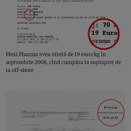
4.52
Colectiv: ce s-a schimbat când spunem că nu s-a
schimbat nimic
4.53
Mâine începe procesul: 132 de spitale contra Hexi
Pharma
4.54
Lovitură după ce dosarul Hexi a devenit public: 5
Hexi Pharma avea ofertă de 19 euro/kg în
laboratoare demonstrează că dezinfectanții erau
septembrie 2008, cînd cumpăra la suprapreț de
falsificați și ineficienți. Au picat chiar și testele de la
laboratorul lui Condrea!
la off-shore
4.55
Procurorii au găsit e-mailuri în care fabrica Hexi îl
avertiza pe Condrea că a depistat în bidoanele de
Suprasept bacteria Pseudomonas, pe care
dezinfectantul ar fi trebuit s-o omoare în spitale!
4.56
Răbufnire în dosarul Hexi Pharma! Directorul din
fabrică acuză complicitatea spitalelor: ”Dacă
creșteam concentrația, spitalele nu mai cumpărau
dezinfectanții noștri că ziceau că miroseau prea tare!”