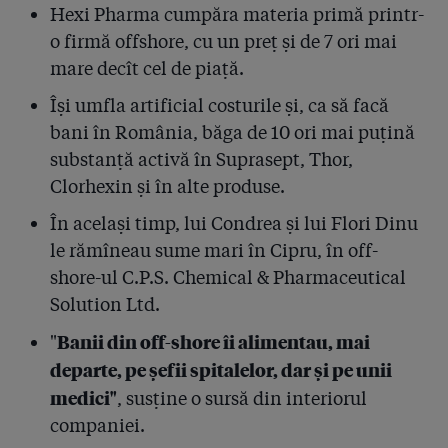
4.18
Lecție plătită cu vieți: statul român a finanțat din
Hexi Pharma cumpăra materia primă printr-
bani publici Unilab, dar cel care pune azi pe biroul
o firmă offshore, cu un preț și de 7 ori mai
premierului Cioloș primele 16 teste de concentrație
mare decît cel de piață.
este tot laboratorul uitat Icechim!
Își umfla artificial costurile și, ca să facă
4.19
5% x 20 de milioane de pacienți = 100% risc
bani în România, băga de 10 ori mai puțină
substanță activă în Suprasept, Thor,
4.20
18 rezultate din toată țara confirmă diluarea
dezinfectanților Hexi! Dr. Cîrstoveanu invocă un
Clorhexin și în alte produse.
experiment: ”Parcă suntem în laborator”. Director
Terapia Cluj: ”Sunt iresponsabili medicii care susțin că
În același timp, lui Condrea și lui Flori Dinu
medicamentele sunt falsificate!”
le rămîneau sume mari în Cipru, în off-
shore-ul C.P.S. Chemical & Pharmaceutical
4.21
Investigația jurnalistică Hexi Pharma trece granița!
Solution Ltd.
Synevo, cea mai mare rețea de centre de analize din
țară, a folosit dezinfectanți diluați în România, dar și
Banii din off-shore îi alimentau, mai
"
în 10 orașe din Bulgaria!
departe, pe șefii spitalelor, dar și pe unii
4.22
DNA audiază martori și se pregătește să deschidă un
medici"
, susține o sursă din interiorul
dosar pe corupția Hexi din spitale. De ce nu
companiei.
convoacă Parlamentul conducerea SRI ca să aflăm ce-