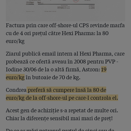
4.57
Condrea i-a spus de 18 ori avocatului că se sinucide,
i-a lăsat soției banii și firmele, anunțând-o că ”mai
bine mor”, dar autoritățile care-l urmăreau nu i-au
Factura prin care off-shore-ul CPS revinde marfa
confiscat nici măcar pistolul. De ce?
cu de 4 ori prețul către Hexi Pharma: la 80
euro/kg
4.58
Ce scrie pe hârtia găsită pe biroul lui Condrea după
moarte? ”Nu plătim impozitele!” și indicații despre ”
Ziarul publică email intern al Hexi Pharma, care
teste ineficiente”. De ce i-au scăpat procurorii pe
șefii laboratorului Unilab deși aceștia i-au mințit?!
probează ce ofertă aveau în 2008 pentru PVP -
Iodine 30/06 de la o altă firmă, Astron:
19
4.59
EXCLUSIV • Laboratorul deținut de Hexi Pharma a
euro/kg
în butoaie de 70 de kg.
recunoscut în fața procurorilor: "Am făcut teste
experimentale”! Pe milioane de români din spitale!
Condrea
preferă să cumpere însă la 80 de
euro/kg de la off-shore-ul pe care-l controla el.
4.60
Medicii izbucnesc după dezvăluirile din dosarul penal
Hexi Pharma: ”A fost un experiment criminal”, ”Odios
Acest gen de achiziție s-a repetat de multe ori.
e puțin spus!”
Chiar la diferențe sensibil mai mari de preț!
4.61
Agenția de presă a Rusiei dezinformează în cazul
Hexi Pharma exact cu argumentele mogulilor sănătății
De ce ar mări patronul prețul de cinci sau de