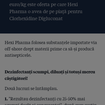
euro/kg este oferta pe care Hexi
Pharma o avea de pe piață pentru
Clorhexidine Digluconat
Hexi Pharma folosea substanțele importate via
off-shore drept materii prime ca să-și producă
antisepticele.
Dezinfectanți scumpi, diluați și totuși mereu
câștigători!
Două lucruri se întâmplau.
1.
"Rezultau dezinfectanți cu 25-50% mai
scumpi decât ai concurenței", după cum susțin