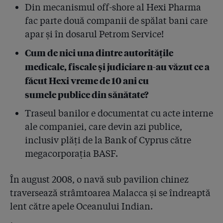
i cu informările?
Din mecanismul off-shore al Hexi Pharma
fac parte două companii de spălat bani care
4.23
Șeful Comisiei SRI din Parlament: ”Garantăm
apar și în dosarul Petrom Service!
cetățenilor că vom spune ce a făcut SRI în problema
infecțiilor și dezinfectanților astfel încât să nu mai
Cum de nici una dintre autoritățile
existe nicio controversă!”
medicale, fiscale și judiciare n-au văzut ce a
4.24
Ne-am trimis soldații pe frontul NATO cu
făcut Hexi vreme de 10 ani cu
dezinfectanți diluați! Întrebat de Gazetă, MApN
sumele publice din sănătate?
recunoaște: ”Trupele românești din Afganistan, Irak și
Bosnia au folosit în ultimii 10 ani biocide Hexi
Traseul banilor e documentat cu acte interne
Pharma”
ale companiei, care devin azi publice,
4.25
”22 de informări către Parchete trimise de către SRI!”.
inclusiv plăți de la Bank of Cyprus către
Cum explică Sebastian Ghiță eșecul de a apăra
megacorporația BASF.
cetățeanul
În august 2008, o navă sub pavilion chinez
4.26
Președintele Iohannis: ”În momentul în care primim
informări, le citim și ne considerăm informați”
traversează strâmtoarea Malacca și se îndreaptă
lent către apele Oceanului Indian.
4.27
O martoră care a dus acte împotriva lui Condrea l-a
sunat aseară, înspăimântată, pe procurorul de caz.