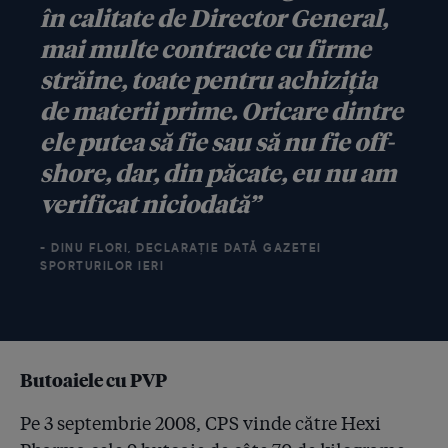
Condrea un preț triplu!
în calitate de Director General,
mai multe contracte cu firme
4.41
23 august, ziua în care procurorul general Augustin
Lazăr a întors armele de la fapte la Science Fiction
străine, toate pentru achiziția
de materii prime. Oricare dintre
4.42
Angajații Hexi Pharma și toți directorii au recunoscut
diluarea dezinfectanților în fața procurorilor!
ele putea să fie sau să nu fie off-
shore, dar, din păcate, eu nu am
4.43
Documentele care arată că Hexi falsifica de 10 ori în
toți anii
verificat niciodată”
4.44
Un expert al Comisiei Europene a venit în România
- DINU FLORI, DECLARAȚIE DATĂ GAZETEI
după cazul Hexi Pharma: “Un dezinfectant diluat de 10
SPORTURILOR IERI
ori nu are cum să fie eficient. Statul e dator să
controleze!”
4.45
Mărturie de chirurg: ”Prin analizele din Cehia, statul
român recunoaște că și-a îmbolnăvit și chiar ucis
Butoaiele cu PVP
pacienții, folosind dezinfectanții ineficienți Hexi în
sute de spitale!”
Pe 3 septembrie 2008, CPS vinde către Hexi