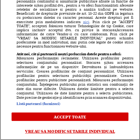
personaliza continutul si anunturile publicitare afisate in functie de
Criza de pe piața dezinfectanților nu are un
interesele si/sau profilul dvs., pentru a va oferi functionalitati aferente
retelelor de socializare si pentru a analiza traficul pe website.
Beneficiati de drepturile prevazute de art. 15-22 din GDPR in legatura
singur actor.
cu prelucrarea datelor cu caracter personal. Aceste drepturi pot fi
exercitate prin modalitatea indicata
aici
. Prin click pe “ACCEPT
TOATE”, acceptati folosirea tuturor Tehnologiilor de tip Cookie, care
"Mai multe firme au mari probleme de calitate și
implica inclusiv acceptul dvs. cu privire la stocarea/accesarea
informatiilor de catre Vendor-ii cu care colaboram. Prin click pe
e foarte greu de înțeles de ce Ministerul
“VREAU SA MODIFIC SETARILE INDIVIDUAL” puteti schimba
preferintele in mod individual, mai putin cele legate de cookie strict
Sănătății n-a recoltat și probe din produsele
necesare pentru functionarea website-ului.
altor companii, dacă tot le dă la analizat"
,
Atât noi, cât și partenerii noștri prelucrăm datele pentru a oferi:
Măsurarea performanței reclamelor. Utilizarea profilurilor pentru
critică o sursă de pe piață mișcările moale ale
selectarea conținutului personalizat. Stocarea și/sau accesarea
informațiilor de pe un dispozitiv. Dezvoltarea și îmbunătățirea
ministrului Achimaș.
serviciilor. Crearea profilurilor de conținut personalizat. Utilizarea
profilurilor pentru selectarea publicității personalizate. Crearea
profilurilor pentru publicitate personalizată. Măsurarea performanței
conținutului. Înțelegerea publicului prin statistici sau combinații de
date din surse diferite. Utilizarea datelor limitate pentru a selecta
O a doua companie care spăla bani!
conținutul. Utilizarea de date limitate pentru a selecta publicitatea.
Date precise de geolocație și identificarea prin scanarea dispozitivului.
Listă parteneri (furnizori)
Revenind la atitudinea statului, a doua
companie comună dosarului Petrom Service și
ACCEPT TOATE
afacerii Hexi Pharma se numește Laveco și e
înființată în România, dar controlată din SUA.
VREAU SA MODIFIC SETARILE INDIVIDUAL