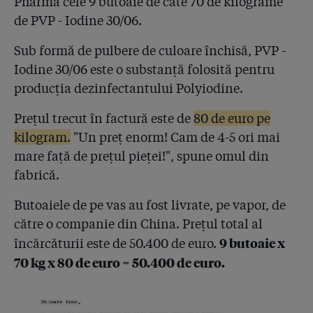
Pharma cele 9 butoaie de câte 70 de kilograme
4.46
Bogdan Gangură, directorul spitalelor lui Oprescu,
este cel care a angajat firma Conteam SRL, autoarea
de PVP - Iodine 30/06.
rigipsului peste bacterii la Spitalul de Arși
Sub formă de pulbere de culoare închisă, PVP -
4.47
Inspecția sanitară revine la situația care a făcut
Iodine 30/06 este o substanță folosită pentru
posibilă frauda Hexi Pharma! Se pregătesc șefi noi în
producția dezinfectantului Polyiodine.
40 de județe
Prețul trecut în factură este de
80 de euro pe
4.48
Statul se teme că va fi dat în judecată de pacienți!
Rechizitoriul Parchetului General: ”39 din 41 de
kilogram.
"Un preț enorm! Cam de 4-5 ori mai
biocide Hexi Pharma au fost ineficiente”!
mare față de prețul pieței!", spune omul din
fabrică.
4.49
Urmarea presiunii publicului și a presei pe Sănătate:
Ziarul Financiar scrie că salariile medicilor s-au mărit
Butoaiele de pe vas au fost livrate, pe vapor, de
cu 80% în anul de după Colectiv!
către o companie din China. Prețul total al
4.50
132 de spitale publice și private se declară înșelate în
9 butoaie x
încărcăturii este de 50.400 de euro.
procesul Hexi Pharma! Dar nu spitalul SRI!
70 kg x 80 de euro = 50.400 de euro.
4.51
CINISMUL SRI: Serviciul spune că jurnaliștii sunt în
eroare, dar adevărul e că spitalul său Agripa Ionescu
nu a dat în judecată Hexi Pharma!