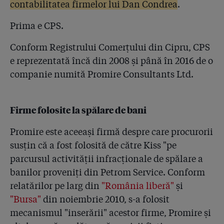
contabilitatea firmelor lui Dan Condrea
.
Prima e CPS.
Conform Registrului Comerțului din Cipru, CPS
e reprezentată încă din 2008 și până în 2016 de o
companie numită Promire Consultants Ltd.
Firme folosite la spălare de bani
Promire este aceeași firmă despre care procurorii
susțin că a fost folosită de către Kiss "pe
parcursul activității infracționale de spălare a
banilor proveniți din Petrom Service. Conform
relatărilor pe larg din
"România liberă"
și
"Bursa"
din noiembrie 2010, s-a folosit
mecanismul "inserării" acestor firme, Promire și