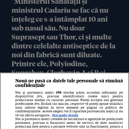
"Ministerul Sănătății și
ministrul Cadariu se fac că nu
înțeleg ce s-a întâmplat 10 ani
sub nasul său. Nu doar
Suprasept sau Thor, ci și multe
dintre celelalte antiseptice de la
noi din fabrică sunt diluate.
Printre ele, Polyiodine,
Suprahex, Clorhexin A și B și
Kalas"
Nouă ne pasă ca datele tale personale să rămână
confidențiale
596
Noi și partenerii noștri
stocăm și/sau accesăm informații pe
- SURSĂ A GAZETEI DIN FABRICA HEXI PHARMA
dispozitivul dvs., precum identificatorii cookie unici pentru
prelucrarea datelor cu caracter personal. Puteți accepta sau gestiona
preferințele dvs. făcând clic mai jos, respectiv vă puteți opune utilizării
unui interes legitim în orice moment pe pagina cu politica de
confidențialitate. Aceste alegeri vor fi raportate partenerilor noștri și nu
Mai multe detalii
vă vor afecta navigarea.
Noi si partenerii nostri (retelele de socializare si agentiile de publicitate
"De ce nu sunt controlate și alte produse?"
partenere, precum si furnizorii nostri de servicii de date analitice)
prelucram date pentru a permite website-ului sa functioneze, pentru a