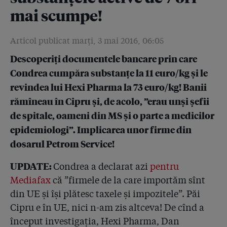
mai scumpe!
4.4
Doi judecători din dosarul Hexi Pharma au cerut să
fie schimbați la apel, după ce, la început, instanțele
Articol publicat marţi, 3 mai 2016, 06:05
și-au plimbat dosarul între ele un an!
Descoperiți documentele bancare prin care
4.5
Statul român nu verifică niciodată în laborator
Condrea cumpăra substanțe la 11 euro/kg și le
dezinfectanții din spitale. Rețete din fabrica celui mai
revindea lui Hexi Pharma la 73 euro/kg! Banii
mare producător arată că antisepticele sunt diluate!
rămîneau în Cipru și, de acolo, ”erau unși șefii
4.6
Ei produc, ei se controlează și Ministerul Sănătății se
de spitale, oameni din MS și o parte a medicilor
face că nu le găsește sediul!
epidemiologi”. Implicarea unor firme din
4.7
Am făcut probe de laborator: dezinfectantul folosit în
dosarul Petrom Service!
2.000 de săli de operație din România are o substanță
activă diluată de 10 ori!
UPDATE:
Condrea a declarat azi
pentru
Mediafax
că ”firmele de la care importăm sînt
4.8
Mincinos cu acte! E-mailul care arată că patronul
din UE și își plătesc taxele și impozitele”. Păi
detergenților diluați își plătea datoriile din banii
laboratorului unde făcea analizele
Cipru e în UE, nici n-am zis altceva! De cînd a
început investigația, Hexi Pharma, Dan