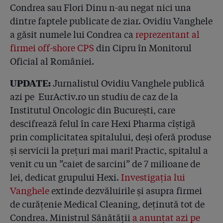
4.9
Document: Controlul dezinfectanților cerut de
Condrea sau Flori Dinu n-au negat nici una
ministrul Achimaș este gîndit chiar de către omul a
dintre faptele publicate de ziar. Ovidiu Vanghele
cărui Asociație a fost sponsorizată de Hexi Pharma
a găsit numele lui Condrea ca
reprezentant al
4.10
De ce dilua Condrea dezinfectantele de 10 ori?!
firmei off-shore CPS
din Cipru în Monitorul
Fiindcă își vindea lui, printr-un off-shore, substanțele
Oficial al României.
active de 7 ori mai scumpe!
UPDATE:
Jurnalistul Ovidiu Vanghele publică
4.11
În 2012, DNA, Parchetul și DIICOT l-au avut în mână
pe Condrea, dar au închis urmărirea penală fără ca
azi pe EurActiv.ro un studiu de caz de la
măcar să-l audieze!
Institutul Oncologic din București, care
descifrează felul în care Hexi Pharma cîștigă
4.12
Cine se ocupă de dezinfectanții și de arhivele
prin complicitatea spitalului, deși oferă produse
spitalelor: rackeți, evazioniști și un hacker condamnat
la 11 ani de închisoare pentru că a devalizat bursa
și servicii la prețuri mai mari! Practic, spitalul a
venit cu un ”caiet de sarcini” de 7 milioane de
4.13
Spitalul de Copii din Galați a retras pe furiș Hexio-
lei, dedicat grupului Hexi.
Investigația lui
Scrub și Clorhexin. De ce a cerut Parchetul
Vanghele
secretizarea rezultatelor? Autoritățile au cedat: lista
extinde dezvăluirile și asupra firmei
devine publică. Ne-au mințit! Sînt 50 de spitale, adică
de curățenie Medical Cleaning, deținută tot de
20%.
Condrea. Ministrul Sănătății
a anunțat azi pe