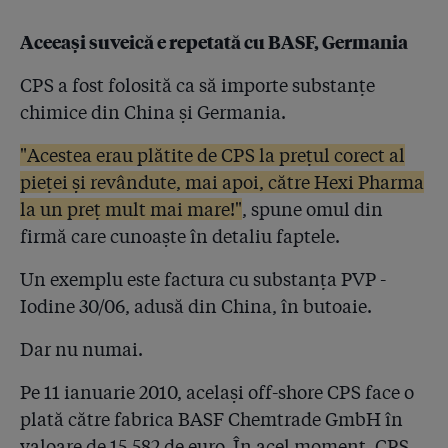
Aceeași suveică e repetată cu BASF, Germania
CPS a fost folosită ca să importe substanțe
chimice din China și Germania.
"Acestea erau plătite de CPS la prețul corect al
pieței și revândute, mai apoi, către Hexi Pharma
la un preț mult mai mare!"
, spune omul din
firmă care cunoaște în detaliu faptele.
Un exemplu este factura cu substanța PVP -
Iodine 30/06, adusă din China, în butoaie.
Dar nu numai.
Pe 11 ianuarie 2010, același off-shore CPS face o
plată către fabrica BASF Chemtrade GmbH în
valoare de 15.582 de euro. În acel moment, CPS