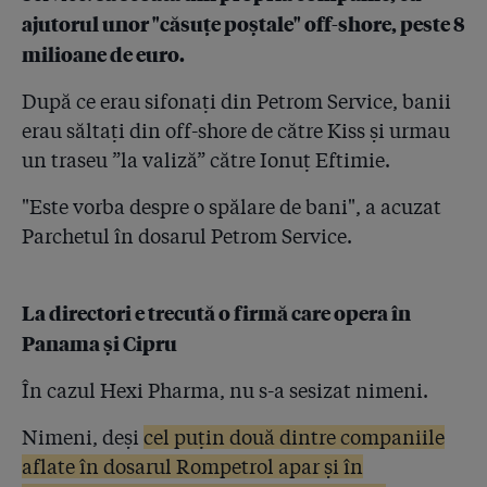
ajutorul unor "căsuțe poștale" off-shore, peste 8
milioane de euro.
După ce erau sifonați din Petrom Service, banii
erau săltați din off-shore de către Kiss și urmau
un traseu ”la valiză” către Ionuț Eftimie.
"Este vorba despre o spălare de bani", a acuzat
Parchetul în dosarul Petrom Service.
La directori e trecută o firmă care opera în
Panama și Cipru
În cazul Hexi Pharma, nu s-a sesizat nimeni.
Nimeni, deși
cel puțin două dintre companiile
aflate în dosarul Rompetrol apar și în