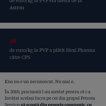
de euro/kg la PVP era oferta de la
4.67
Hexi Pharma dă vina pe spitale și pe medici:
Astron
”Depozitau dezinfectanții în magazii cu geamuri
sparte, iar doctorii le recomandau, deci sunt bune!”
4.68
Trei ani de la incendiul din Colectiv: ”Jur să spun
adevărul, așa să-mi ajute Dumnezeu!”. Cum se
contrazic martorii din dosarul Hexi Pharma!
80
de euro/kg la PVP a plătit Hexi Pharma
către CPS
Kiss nu e un necunoscut. Nu mai e.
În 2010, procurorii l-au arestat pentru că i-a
învățat același lucru pe cei din grupul Petrom
să scoată din propria companie, cu
Service: