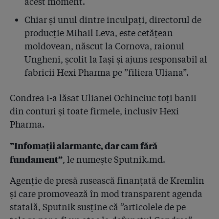
acest moment.
4.15
SRI a știut de loturile Hexi cu probleme și de licitațiile
trucate în favoarea liderului mondial Anios. SRI: "Am
Chiar și unul dintre inculpați, directorul de
informat decidenții legali despre calitatea
producție Mihail Leva, este cetățean
necorespunzătoare a dezinfectanților!"
moldovean, născut la Cornova, raionul
4.16
Ungheni, școlit la Iași și ajuns responsabil al
Frankfurter Allgemeine Zeitung despre criza
dezinfectanților din România: ”Cercetările de luni de
fabricii Hexi Pharma pe ”filiera Uliana”.
zile ale jurnaliștilor de la Gazeta Sporturilor au
descoperit o bombă bacteriologică precum într-un
Condrea i-a lăsat Ulianei Ochinciuc toți banii
film interpretat de Orson Welles”
din conturi și toate firmele, inclusiv Hexi
4.17
Liderul mondial Anios a dat în judecată Ministerul
Pharma.
Sănătății pentru că a acoperit dezinfectanții diluați
de la Hexi Pharma. Francezii descoperiseră încă din
”Infomații alarmante, dar cam fără
2012 coruperea produselor
fundament”
, le numește Sputnik.md.
4.18
Lecție plătită cu vieți: statul român a finanțat din
Agenție de presă rusească finanțată de Kremlin
bani publici Unilab, dar cel care pune azi pe biroul
premierului Cioloș primele 16 teste de concentrație
și care promovează în mod transparent agenda
este tot laboratorul uitat Icechim!
statală, Sputnik susține că ”articolele de pe