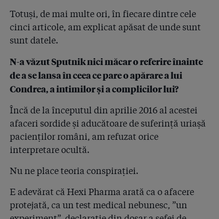
4.42
Angajații Hexi Pharma și toți directorii au recunoscut
diluarea dezinfectanților în fața procurorilor!
Totuși, de mai multe ori, în fiecare dintre cele
cinci articole, am explicat apăsat de unde sunt
4.43
Documentele care arată că Hexi falsifica de 10 ori în
sunt datele.
toți anii
N-a văzut Sputnik nici măcar o referire înainte
4.44
Un expert al Comisiei Europene a venit în România
de a se lansa în ceea ce pare o apărare a lui
după cazul Hexi Pharma: “Un dezinfectant diluat de 10
ori nu are cum să fie eficient. Statul e dator să
Condrea, a intimilor și a complicilor lui?
controleze!”
Încă de la începutul din aprilie 2016 al acestei
4.45
Mărturie de chirurg: ”Prin analizele din Cehia, statul
afaceri sordide și aducătoare de suferință uriașă
român recunoaște că și-a îmbolnăvit și chiar ucis
pacienții, folosind dezinfectanții ineficienți Hexi în
pacienților români, am refuzat orice
sute de spitale!”
interpretare ocultă.
4.46
Bogdan Gangură, directorul spitalelor lui Oprescu,
Nu ne place teoria conspirației.
este cel care a angajat firma Conteam SRL, autoarea
rigipsului peste bacterii la Spitalul de Arși
E adevărat că Hexi Pharma arată ca o afacere
protejată, ca un test medical nebunesc, ”un
4.47
Inspecția sanitară revine la situația care a făcut
experiment”, declarație din dosar a șefei de
posibilă frauda Hexi Pharma! Se pregătesc șefi noi în