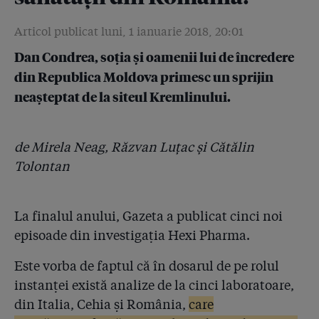
4.5
Statul român nu verifică niciodată în laborator
dezinfectanții din spitale. Rețete din fabrica celui mai
Articol publicat luni, 1 ianuarie 2018, 20:01
mare producător arată că antisepticele sunt diluate!
Dan Condrea, soția și oamenii lui de încredere
4.6
din Republica Moldova primesc un sprijin
Ei produc, ei se controlează și Ministerul Sănătății se
face că nu le găsește sediul!
neașteptat de la siteul Kremlinului.
4.7
Am făcut probe de laborator: dezinfectantul folosit în
2.000 de săli de operație din România are o substanță
de Mirela Neag, Răzvan Luțac și Cătălin
activă diluată de 10 ori!
Tolontan
4.8
Mincinos cu acte! E-mailul care arată că patronul
detergenților diluați își plătea datoriile din banii
laboratorului unde făcea analizele
La finalul anului, Gazeta a publicat cinci noi
episoade din investigația Hexi Pharma.
4.9
Document: Controlul dezinfectanților cerut de
ministrul Achimaș este gîndit chiar de către omul a
Este vorba de faptul că în dosarul de pe rolul
cărui Asociație a fost sponsorizată de Hexi Pharma
instanței există analize de la cinci laboratoare,
4.10
din Italia, Cehia și România,
De ce dilua Condrea dezinfectantele de 10 ori?!
care
Fiindcă își vindea lui, printr-un off-shore, substanțele