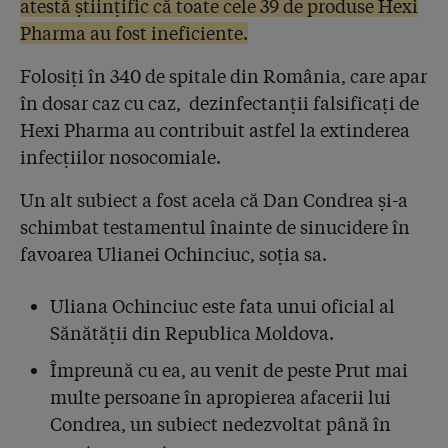
atestă științific că toate cele 39 de produse Hexi
active de 7 ori mai scumpe!
Pharma au fost ineficiente.
4.11
În 2012, DNA, Parchetul și DIICOT l-au avut în mână
Folosiți în 340 de spitale din România, care apar
pe Condrea, dar au închis urmărirea penală fără ca
în dosar caz cu caz, dezinfectanții falsificați de
măcar să-l audieze!
Hexi Pharma au contribuit astfel la extinderea
4.12
Cine se ocupă de dezinfectanții și de arhivele
infecțiilor nosocomiale.
spitalelor: rackeți, evazioniști și un hacker condamnat
la 11 ani de închisoare pentru că a devalizat bursa
Un alt subiect a fost acela că Dan Condrea și-a
schimbat testamentul înainte de sinucidere în
4.13
Spitalul de Copii din Galați a retras pe furiș Hexio-
favoarea Ulianei Ochinciuc, soția sa.
Scrub și Clorhexin. De ce a cerut Parchetul
secretizarea rezultatelor? Autoritățile au cedat: lista
devine publică. Ne-au mințit! Sînt 50 de spitale, adică
Uliana Ochinciuc este fata unui oficial al
20%.
Sănătății din Republica Moldova.
4.14
În plină criză de încredere, ministrul Achimaș a mințit
Împreună cu ea, au venit de peste Prut mai
și a manipulat! El a raportat 5%, dar a uitat să spună
multe persoane în apropierea afacerii lui
că sînt 50 de spitale cu probleme. Oamenii sînt
internați în spitale, nu în bețigașele de probe!
Condrea, un subiect nedezvoltat până în