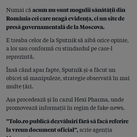
acum nu sunt mogulii sănătății din
Numai că
4.24
Ne-am trimis soldații pe frontul NATO cu
România cei care neagă evidența, ci un site de
dezinfectanți diluați! Întrebat de Gazetă, MApN
recunoaște: ”Trupele românești din Afganistan, Irak și
presă guvernamentală de la Moscova.
Bosnia au folosit în ultimii 10 ani biocide Hexi
Pharma”
E treaba celor de la Sputnik să aibă orice opinie,
a lor sau conformă cu stindardul pe care-l
4.25
”22 de informări către Parchete trimise de către SRI!”.
reprezintă.
Cum explică Sebastian Ghiță eșecul de a apăra
cetățeanul
Însă când apar fapte, Sputnik și-a făcut un
4.26
obicei să manipuleze, strategie observată în mai
Președintele Iohannis: ”În momentul în care primim
informări, le citim și ne considerăm informați”
multe țări.
4.27
O martoră care a dus acte împotriva lui Condrea l-a
Așa procedează și în cazul Hexi Pharma, unde
sunat aseară, înspăimântată, pe procurorul de caz.
promovează informații în regim de fake-news.
Două întrebări pentru investigatori: 1. L-ați filat? 2.
Din convorbirile telefonice nu v-ați dat seama că e
”Tolo.ro publică dezvăluiri fără să facă referire
posibil să se sinucidă?
la vreun document oficial”,
scrie agenția
4.28
Ambulanța președintelui României și cele ale CSAT au