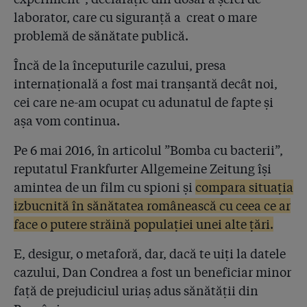
40 de județe
laborator, care cu siguranță a creat o mare
problemă de sănătate publică.
4.48
Statul se teme că va fi dat în judecată de pacienți!
Rechizitoriul Parchetului General: ”39 din 41 de
Încă de la începuturile cazului, presa
biocide Hexi Pharma au fost ineficiente”!
internațională a fost mai tranșantă decât noi,
cei care ne-am ocupat cu adunatul de fapte și
4.49
Urmarea presiunii publicului și a presei pe Sănătate:
Ziarul Financiar scrie că salariile medicilor s-au mărit
așa vom continua.
cu 80% în anul de după Colectiv!
Pe 6 mai 2016, în articolul ”Bomba cu bacterii”,
4.50
132 de spitale publice și private se declară înșelate în
reputatul Frankfurter Allgemeine Zeitung își
procesul Hexi Pharma! Dar nu spitalul SRI!
amintea de un film cu spioni și
compara situația
4.51
izbucnită în sănătatea românească cu ceea ce ar
CINISMUL SRI: Serviciul spune că jurnaliștii sunt în
eroare, dar adevărul e că spitalul său Agripa Ionescu
face o putere străină populației unei alte țări.
nu a dat în judecată Hexi Pharma!
E, desigur, o metaforă, dar, dacă te uiți la datele
4.52
Colectiv: ce s-a schimbat când spunem că nu s-a
cazului, Dan Condrea a fost un beneficiar minor
schimbat nimic
față de prejudiciul uriaș adus sănătății din