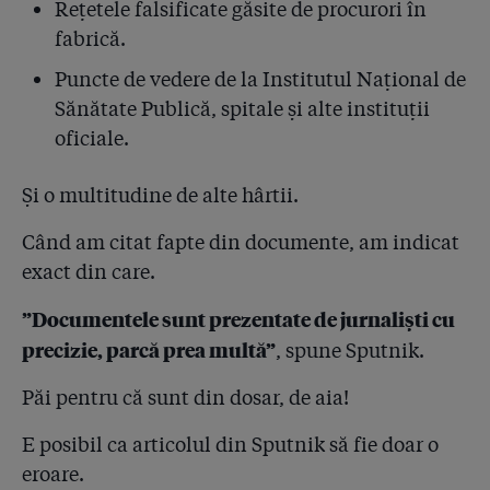
Rețetele falsificate găsite de procurori în
SEAP!
fabrică.
4.37
Cine finanțează investigația jurnalistică Hexi Pharma?
Puncte de vedere de la Institutul Național de
Cronica meciului Franța - România, 2-1, o finanțează
Sănătate Publică, spitale și alte instituții
oficiale.
4.38
"Ar costa enorm", a răspuns Ministerul Sănătății, când
a fost întrebat de ce testează doar 42 din 380 de
mărci de dezinfectanți de pe piață!
Și o multitudine de alte hârtii.
4.39
Mărturie despre cum se fură în sistemul electronic de
Când am citat fapte din documente, am indicat
achiziții publice! Hexi iese pe locul 1 în toate topurile
exact din care.
pe dezinfectanți
”Documentele sunt prezentate de jurnaliști cu
4.40
Pe urma banilor. Cum au jonglat spitalele cu
precizie, parcă prea multă”
, spune Sputnik.
dezinfectantul falsificat Suprasept plătindu-i lui
Condrea un preț triplu!
Păi pentru că sunt din dosar, de aia!
4.41
23 august, ziua în care procurorul general Augustin
E posibil ca articolul din Sputnik să fie doar o
Lazăr a întors armele de la fapte la Science Fiction
eroare.