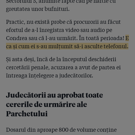
Sectorului 5, anumite fapte cad pe hârtie cu
nu am bani sau pile! Am spus atunci că sunt prostii.
greutatea unor bufnituri.
Nu sunt prostii deloc!”
Practic, nu există probe că procurorii au făcut
2.28
DATE NOI: În ritmul de la Colectiv și până azi, va dura
efortul de a-l înregistra video sau audio pe
10 ani până când pompierii vor controla toate cele
27.500 de obiective din București și Ilfov!
Condrea sau că l-au urmărit. În toată perioada!
E
ca și cum ei s-au mulțumit să-i asculte telefonul.
2.29
Judecătorul aprobase ”supravegherea video și audio”
timp de o lună a lui Condrea! De ce nu l-au filat
Și asta deși, încă de la începutul deschiderii
procurorii nici măcar în ziua dinaintea arestării, când
cercetării penale, acuzarea a avut de partea ei
a avut loc accidentul?!
întreaga înțelegere a judecătorilor.
2.30
Omorâtă de infecții și mințită!
Judecătorii au aprobat toate
2.31
Trei ani de la incendiul Colectiv – „Luptați pentru
viața voastră!”
cererile de urmărire ale
Parchetului
2.32
Sentința din dosarul Colectiv. Vi-l mai amintiți pe
primarul Piedone cum a venit noaptea cu dosărelul să
ne spună că ”actele sunt în regulă”?!
Dosarul din aproape 800 de volume conține