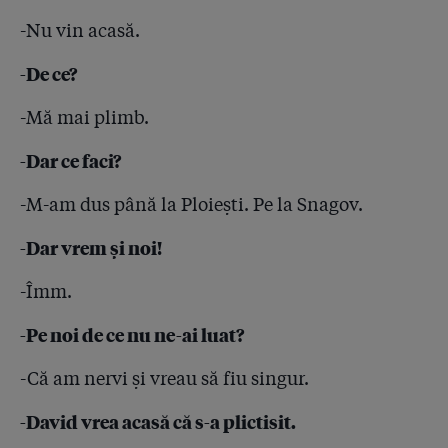
-Nu vin acasă.
-De ce?
-Mă mai plimb.
-Dar ce faci?
-M-am dus până la Ploiești. Pe la Snagov.
-Dar vrem și noi!
-Îmm.
-Pe noi de ce nu ne-ai luat?
-Că am nervi și vreau să fiu singur.
-David vrea acasă că s-a plictisit.