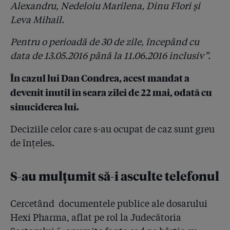
2.22
Supraviețuitorul de la Colectiv a avut dreptate:
Alexandru, Nedeloiu Marilena, Dinu Flori și
conform coordonatelor GPS, două ambulanțe BGS și
Leva Mihail.
Sanador au ajuns în zonă, dar au fost refuzate! Ce
spune Arafat
Pentru o perioadă de 30 de zile, începând cu
2.23
data de 13.05.2016 până la 11.06.2016 inclusiv”.
#Colectiv - Raed Arafat îi răspunde lui Dacian
Cioloș: ”Și la atentatele din Bruxelles resuscitările s-au
făcut pe caldarâm!”. I-a trimis premierului și poze din
În cazul lui Dan Condrea, acest mandat a
Belgia
devenit inutil în seara zilei de 22 mai, odată cu
sinuciderea lui.
2.24
#Colectiv. Șeful Corpului de Control al lui Cioloș: ”N-
am știut că mașinile SMURD nu au GPS! Poate așa se
Deciziile celor care s-au ocupat de caz sunt greu
explică cifrele neclare”
de înțeles.
2.25
Piedone le-a amenajat un birou în primărie
pompierilor care s-au făcut că verifică ”Colectiv”
S-au mulțumit să-i asculte telefonul
2.26
Numele a sute de medici schimbate ca să pice la
comisia ”aranjată” pentru examenul de specializare!
Cercetând documentele publice ale dosarului
Hexi Pharma, aflat pe rol la Judecătoria
2.27
Doctor care pleacă din țară: ”Când am dat la
facultate, am fost sfătuit să nu merg la medicină dacă