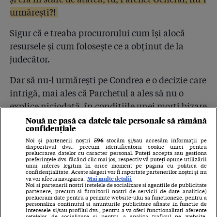
urmărești?!
Sigur că e treaba procurorului cum își alocă
resursele și cum folosește ce a obținut de la
judecător.
Dar să nu-l urmărești pe Condrea e o decizie care
intrigă, mai ales că Parchetul a ales să nu o
explice niciodată, în condițiile unei morți bizare
și a încheierii urmăririi penale.
Nouă ne pasă ca datele tale personale să rămână
confidențiale
S-a mulțumit doar să schimbe procurorul de caz.
596
Noi și partenerii noștri
stocăm și/sau accesăm informații pe
dispozitivul dvs., precum identificatorii cookie unici pentru
prelucrarea datelor cu caracter personal. Puteți accepta sau gestiona
Dar nici asta n-a spus-o publicului.
preferințele dvs. făcând clic mai jos, respectiv vă puteți opune utilizării
unui interes legitim în orice moment pe pagina cu politica de
confidențialitate. Aceste alegeri vor fi raportate partenerilor noștri și nu
Mai multe detalii
vă vor afecta navigarea.
După moartea lui Dan Condrea, procurorul
Noi si partenerii nostri (retelele de socializare si agentiile de publicitate
partenere, precum si furnizorii nostri de servicii de date analitice)
Rodica Jercan a fost înlocuit în cazul Hexi
prelucram date pentru a permite website-ului sa functioneze, pentru a
personaliza continutul si anunturile publicitare afisate in functie de
Pharma cu procurorul Romulus Varga.
interesele si/sau profilul dvs., pentru a va oferi functionalitati aferente
retelelor de socializare si pentru a analiza traficul pe website.