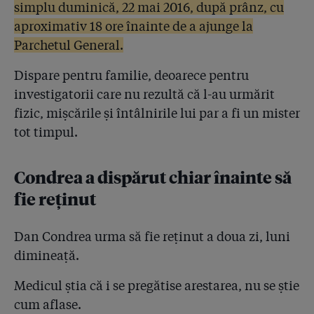
simplu duminică, 22 mai 2016, după prânz, cu
aproximativ 18 ore înainte de a ajunge la
Parchetul General.
Dispare pentru familie, deoarece pentru
investigatorii care nu rezultă că l-au urmărit
fizic, mișcările și întâlnirile lui par a fi un mister
tot timpul.
Condrea a dispărut chiar înainte să
fie reținut
Dan Condrea urma să fie reținut a doua zi, luni
dimineață.
Medicul știa că i se pregătise arestarea, nu se știe
cum aflase.