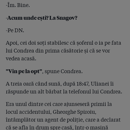
-Îm. Bine.
-Acum unde ești? La Snagov?
-Pe DN.
Apoi, cei doi soți stabilesc că șoferul o ia pe fata
lui Condrea din prima căsătorie și că se vor
vedea acasă.
”Vin pe la opt”
, spune Condrea.
A treia oară când sună, după 18:47, Ulianei îi
răspunde un alt bărbat la telefonul lui Condrea.
Era unul dintre cei care ajunseseră primii la
locul accidentului, Gheorghe Spiroiu,
întâmplător un agent de poliție, care a declarat
că se afla în drum spre casă, într-o mașină