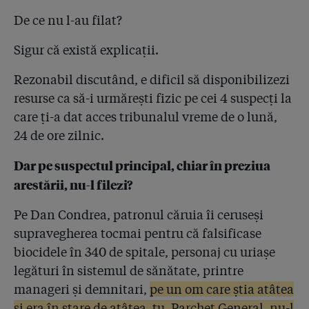
De ce nu l-au filat?
Sigur că există explicații.
Rezonabil discutând, e dificil să disponibilizezi
resurse ca să-i urmărești fizic pe cei 4 suspecți la
care ți-a dat acces tribunalul vreme de o lună,
24 de ore zilnic.
Dar pe suspectul principal, chiar în preziua
arestării, nu-l filezi?
Pe Dan Condrea, patronul căruia îi ceruseși
supravegherea tocmai pentru că falsificase
biocidele în 340 de spitale, personaj cu uriașe
legături în sistemul de sănătate, printre
manageri și demnitari,
pe un om care știa atâtea
și era în stare de atâtea, tu, Parchet General, nu-l