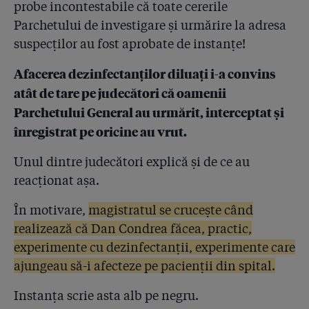
probe incontestabile că toate cererile
Parchetului de investigare și urmărire la adresa
suspecților au fost aprobate de instanțe!
Afacerea dezinfectanților diluați i-a convins
atât de tare pe judecători că oamenii
Parchetului General au urmărit, interceptat și
înregistrat pe oricine au vrut.
Unul dintre judecători explică și de ce au
reacționat așa.
În motivare,
magistratul se crucește când
realizează că Dan Condrea făcea, practic,
experimente cu dezinfectanții, experimente care
ajungeau să-i afecteze pe pacienții din spital.
Instanța scrie asta alb pe negru.