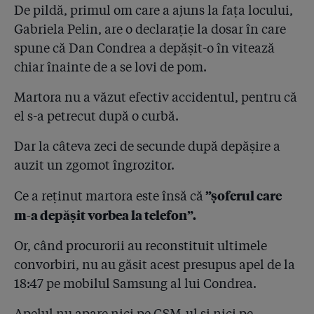
De pildă, primul om care a ajuns la fața locului,
Gabriela Pelin, are o declarație la dosar în care
spune că Dan Condrea a depășit-o în vitează
chiar înainte de a se lovi de pom.
Martora nu a văzut efectiv accidentul, pentru că
el s-a petrecut după o curbă.
Dar la câteva zeci de secunde după depășire a
auzit un zgomot îngrozitor.
”șoferul care
Ce a reținut martora este însă că
m-a depășit vorbea la telefon”.
Or, când procurorii au reconstituit ultimele
convorbiri, nu au găsit acest presupus apel de la
18:47 pe mobilul Samsung al lui Condrea.
Apelul nu apare nici pe GSM-ul și nici pe