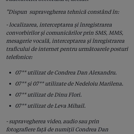
întîmplat la ISU?!
”Dispun supravegherea tehnică constând în:
2.17
Ședință cu strigăte la ISU: ”De ce Arafat nu e aici,
- localizarea, interceptarea și înregistrarea
printre noi? De ce nu demisionează și Arafat?!”
convorbirilor și comunicărilor prin SMS, MMS,
2.18
Pompierul arestat lucra, de două luni, la o firmă de
mesagerie vocală, interceptarea și înregistrarea
consultanță PSI. Patronul: ”Cînd era la ISU, George
traficului de internet pentru următoarele posturi
mi-a dat sfaturi pe prietenie, nu pe bani”
telefonice:
2.19
Cifre oficiale de la ISU: "Din 24 de sponsori, în trei
ani, 4 au fost amendați cu cîteva sute de lei”. Și e
07** utilizat de Condrea Dan Alexandru.
doar un eșantion
07** și 07** utilizate de Nedeloiu Marilena.
2.20
Pompier demis: ”Șefii de la IGSU să-și asume eșecul
07** utilizat de Dinu Flori.
cras de prevenire care a dus la Colectiv!”
07** utilizat de Leva Mihail.
2.21
Kovesi cere redeschiderea dosarului sponsorizărilor
primite de pompieri, cel pe care DNA l-a clasat de
- supravegherea video, audio sau prin
două ori înainte de incendiul de la Colectiv!
fotografiere față de numiții Condrea Dan