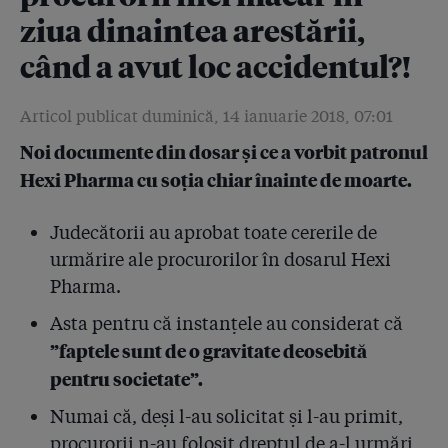
2.5
ziua dinaintea arestării,
#Colectiv: Drapelul țesut cu fir de șpagă (I)
când a avut loc accidentul?!
2.6
#Colectiv: Drapelul țesut cu fir de șpagă (II). Lista
firmelor care au dat bani pompierilor. De ce tace
Raed Arafat?
Articol publicat duminică, 14 ianuarie 2018, 07:01
Noi documente din dosar și ce a vorbit patronul
2.7
Pompierii au autorizat firma care a pus artificiile la
Colectiv să facă un show pirotehnic pe Național
Hexi Pharma cu soția chiar înainte de moarte.
Arena, stadion pe care tot pompierii nu l-au
autorizat!
Judecătorii au aprobat toate cererile de
2.8
Sora și nepotul colonelului Aldoiu, șeful celor doi
urmărire ale procurorilor în dosarul Hexi
pompieri de la Colectiv, au o firmă pe baza căreia se
Pharma.
iau avize ISU
Asta pentru că instanțele au considerat că
2.9
DNA a clasat de două ori un dosar penal cu
”faptele sunt de o gravitate deosebită
”sponsorizările” pompierilor! Judecătorul:
pentru societate”.
"Sponsorizările sînt vinovății în lanțul cauzal al
catastrofei de la Colectiv”
Numai că, deși l-au solicitat și l-au primit,
procurorii n-au folosit dreptul de a-l urmări
2.10
#Colectiv: Raed Arafat știa de sponsorizări! Cum