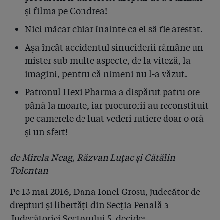
arată documentele și ce spune șeful suprem al ISU
și filma pe Condrea!
Nici măcar chiar înainte ca el să fie arestat.
2.11
Pentru ce firmă le ceruseră pompierii bani patronilor
de la ”Colectiv”?
Așa încât accidentul sinuciderii rămâne un
mister sub multe aspecte, de la viteză, la
2.12
Coloneii care-i conduc pe pompieri refuză să facă
public Raportul de control al sponsorizărilor! Reacția
imagini, pentru că nimeni nu l-a văzut.
premierului Cioloș
Patronul Hexi Pharma a dispărut patru ore
2.13
până la moarte, iar procurorii au reconstituit
#COLECTIV: Șefii IGSU își bat joc de cetățeni și de
promisiunea de transparență a premierului Cioloș
pe camerele de luat vederi rutiere doar o oră
și un sfert!
2.14
Ați mințit! Pompierii știau de clubul Colectiv cu cinci
săptămîni înainte de incendiu! Pus în fața unui fax al
Gazetei, Arafat a ordonat azi noapte o anchetă la ISU
de Mirela Neag, Răzvan Luțac și Cătălin
Tolontan
2.15
”Dacă voia, oricine putea șterge Colectiv din softul
ISU!” Cine va plăti 50 de milioane de euro
Pe 13 mai 2016, Dana Ionel Grosu, judecător de
despăgubiri?
drepturi și libertăți din Secția Penală a
Judecătoriei Sectorului 5, decide:
2.16
7 mărturii favorabile lui Raed Arafat. Dar ce s-a